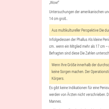
„Wow!“
Untersuchungen der amerikanischen und M
14 cm groß.
.
Aus multikultureller Perspektive
Die du
Infolgedessen der Phallus
Als kleine Pen
cm.
. wenn ein Mitglied
mehr als 17 cm –
Befragten sind diese
Die Zahlen untersc
Wenn Ihre Größe innerhalb der durchschn
keine Sorgen machen. Der Operationsti
Körpers.
Es gibt keine Indikationen für eine Pen
werden von Ärzten nicht verschrieben. D
Mannes.