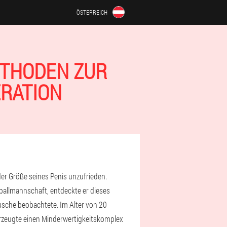
ÖSTERREICH
ETHODEN ZUR
ATION
der Größe seines Penis unzufrieden.
ßballmannschaft, entdeckte er dieses
usche beobachtete. Im Alter von 20
erzeugte einen Minderwertigkeitskomplex