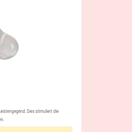
istengegend. Dies stimuliert die
en
.