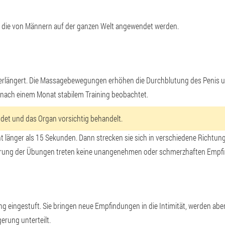
 die von Männern auf der ganzen Welt angewendet werden.
s verlängert. Die Massagebewegungen erhöhen die Durchblutung des Penis 
d nach einem Monat stabilem Training beobachtet.
ndet und das Organ vorsichtig behandelt.
ht länger als 15 Sekunden
. Dann strecken sie sich in verschiedene Richt
hrung der Übungen treten keine unangenehmen oder schmerzhaften Empf
g eingestuft. Sie bringen neue Empfindungen in die Intimität, werden abe
erung unterteilt.