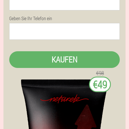
Geben Sie Ihr Telefon ein
KAUFEN
€98
€49