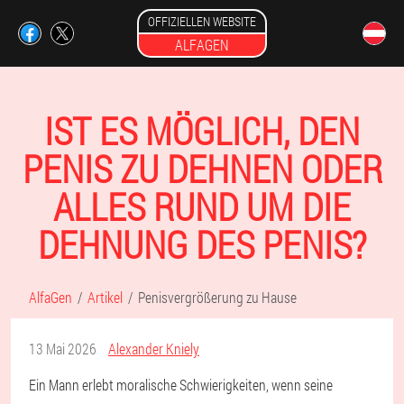
OFFIZIELLEN WEBSITE
ALFAGEN
IST ES MÖGLICH, DEN
PENIS ZU DEHNEN ODER
ALLES RUND UM DIE
DEHNUNG DES PENIS?
AlfaGen
Artikel
Penisvergrößerung zu Hause
13 Mai 2026
Alexander Kniely
Ein Mann erlebt moralische Schwierigkeiten, wenn seine