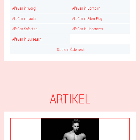
AlfaGen in Worgl
AlfaGen in Dornbirn
AlfaGen in Lauter
AlfaGen in Sitein Flug
AlfaGen Sofort an
AlfaGen in Hohenems
AlfaGen in Zürs-Lech
Städte in Österreich
ARTIKEL