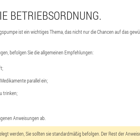
DIE BETRIEBSORDNUNG.
spumpe ist ein wichtiges Thema, das nicht nur die Chancen auf das gewü
gen, befolgen Sie die allgemeinen Empfehlungen:
t;
Medikamente parallel ein;
u trinken;
lagenen Anweisungen ab.
gelegt werden, Sie sollten sie standardmäßig befolgen. Der Rest der Anwe