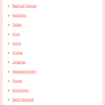
Manfred Feiertag
Katharina
Tobias
Anna
Astrid
Andrea
Jonathan
Alexander Kniely
Florian
Sylvia Cimic
Martin Bartosik